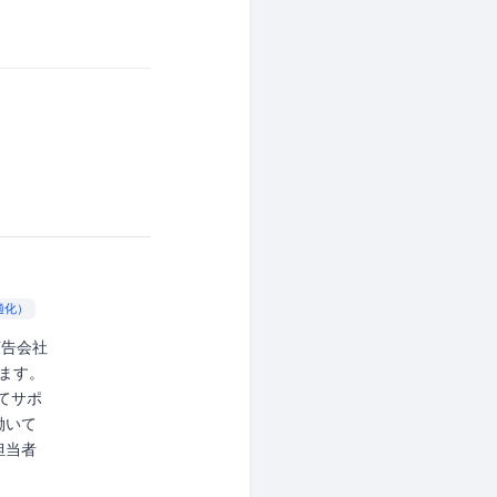
適化）
広告会社
ます。
してサポ
働いて
担当者