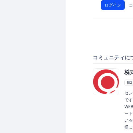
ログイン
コ
コミュニティに
株
18
セン
です
WE
ート
いる
様...