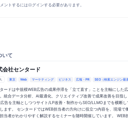
メントするにはログインする必要があります。
ついて
式会社センタード
2人
東京
Web
マーケティング
ビジネス
広報・PR
SEO（検索エンジン最
タードは中規模WEB広告の成果停滞を「立て直す」ことを主軸にした
。統合データ分析、AI最適化、クリエイティブ改善で成果改善を目指し
B広告を主軸としつつサイト/LP改善・制作からSEO/LLMOまでを横断
します。 センタードではWEB担当者の方向けに役立つ内容を、現場で
担当者がわかりやすく解説するセミナーを随時開催しています。 WEB